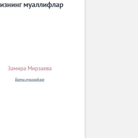
изнинг муаллифлар
Замира Мирзаева
Барча муаллифлар