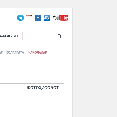
ХАТДАН ЎТИШ
АР
БОЛАЛАРГА
МАҚОЛАЛАР
ФОТОҲИСОБОТ