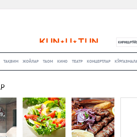
КИРИШ/РЎЙ
L
ТАҚВИМ
ЖОЙЛАР
ТАОМ
КИНО
ТЕАТР
КОНЦЕРТЛАР
КЎРГАЗМАЛ
АР