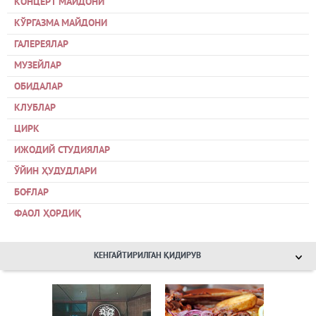
КОНЦЕРТ МАЙДОНИ
КЎРГАЗМА МАЙДОНИ
ГАЛЕРЕЯЛАР
МУЗЕЙЛАР
ОБИДАЛАР
КЛУБЛАР
ЦИРК
ИЖОДИЙ СТУДИЯЛАР
ЎЙИН ҲУДУДЛАРИ
БОҒЛАР
ФАОЛ ҲОРДИҚ
КЕНГАЙТИРИЛГАН ҚИДИРУВ