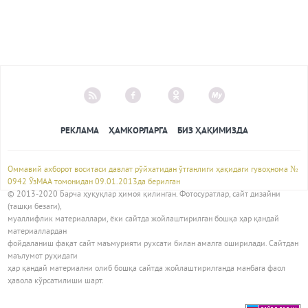
РЕКЛАМА
ҲАМКОРЛАРГА
БИЗ ҲАҚИМИЗДА
Оммавий ахборот воситаси давлат рўйхатидан ўтганлиги ҳақидаги гувоҳнома №
0942 ЎзМАА томонидан 09.01.2013да берилган
© 2013-2020 Барча ҳуқуқлар ҳимоя қилинган. Фотосуратлар, сайт дизайни
(ташқи безаги),
муаллифлик материаллари, ёки сайтда жойлаштирилган бошқа ҳар қандай
материаллардан
фойдаланиш фақат сайт маъмурияти рухсати билан амалга оширилади. Сайтдан
маълумот руҳидаги
ҳар қандай материални олиб бошқа сайтда жойлаштирилганда манбага фаол
ҳавола кўрсатилиши шарт.