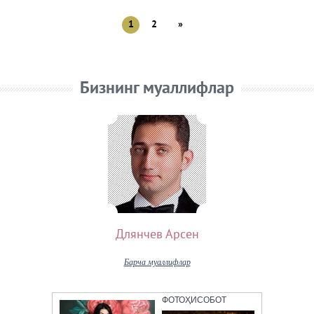
1
2
»
Бизнинг муаллифлар
Длянчев Арсен
Барча муаллифлар
ФОТОҲИСОБОТ