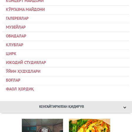
КОНЦЕРТ МАЙДОНИ
КЎРГАЗМА МАЙДОНИ
ГАЛЕРЕЯЛАР
МУЗЕЙЛАР
ОБИДАЛАР
КЛУБЛАР
ЦИРК
ИЖОДИЙ СТУДИЯЛАР
ЎЙИН ҲУДУДЛАРИ
БОҒЛАР
ФАОЛ ҲОРДИҚ
КЕНГАЙТИРИЛГАН ҚИДИРУВ