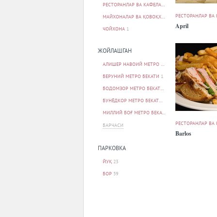
РЕСТОРАНЛАР ВА КАФЕЛАР
83
РЕСТОРАНЛАР ВА
МАЙХОНАЛАР ВА ҚОВОҚХОНАЛАР
1
April
ЧОЙХОНА
1
ЖОЙЛАШГАН
АЛИШЕР НАВОИЙ МЕТРО БЕКАТИ
1
БЕРУНИЙ МЕТРО БЕКАТИ
1
БОДОМЗОР МЕТРО БЕКАТИ
1
БУНЁДКОР МЕТРО БЕКАТИ
5
МИЛЛИЙ БОҒ МЕТРО БЕКАТИ
1
РЕСТОРАНЛАР ВА
БАРЧАСИ
Barlos
ПАРКОВКА
ЙУҚ
23
БОР
59