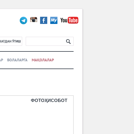
ХАТДАН ЎТИШ
АР
БОЛАЛАРГА
МАҚОЛАЛАР
ФОТОҲИСОБОТ