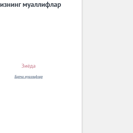
изнинг муаллифлар
Зиёда
Барча муаллифлар