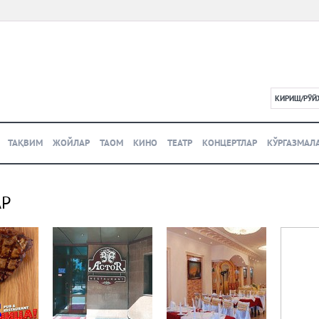
КИРИШ/РЎЙ
L
ТАҚВИМ
ЖОЙЛАР
ТАОМ
КИНО
ТЕАТР
КОНЦЕРТЛАР
КЎРГАЗМАЛ
АР