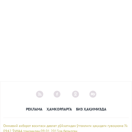
РЕКЛАМА
ҲАМКОРЛАРГА
БИЗ ҲАҚИМИЗДА
Оммавий ахборот воситаси давлат рўйхатидан ўтганлиги ҳақидаги гувоҳнома №
0942 ЎзМАА томонидан 09.01.2013да берилган