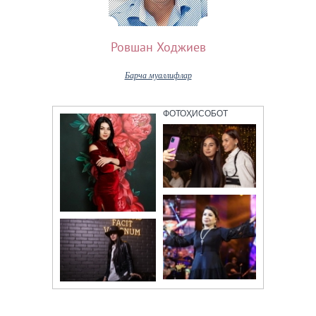
Ровшан Ходжиев
Барча муаллифлар
ФОТОҲИСОБОТ