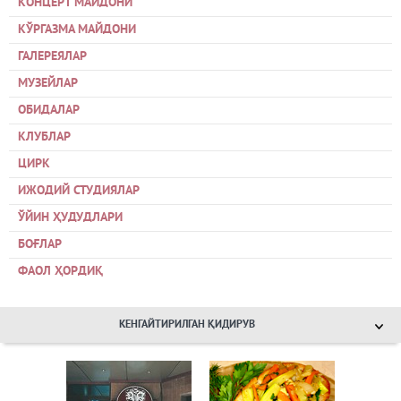
КОНЦЕРТ МАЙДОНИ
КЎРГАЗМА МАЙДОНИ
ГАЛЕРЕЯЛАР
МУЗЕЙЛАР
ОБИДАЛАР
КЛУБЛАР
ЦИРК
ИЖОДИЙ СТУДИЯЛАР
ЎЙИН ҲУДУДЛАРИ
БОҒЛАР
ФАОЛ ҲОРДИҚ
КЕНГАЙТИРИЛГАН ҚИДИРУВ