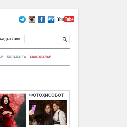
ХАТДАН ЎТИШ
АР
БОЛАЛАРГА
МАҚОЛАЛАР
ФОТОҲИСОБОТ