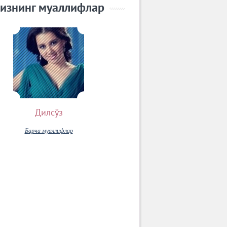
изнинг муаллифлар
Дилсўз
Барча муаллифлар