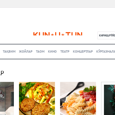
КИРИШ/РЎЙ
L
ТАҚВИМ
ЖОЙЛАР
ТАОМ
КИНО
ТЕАТР
КОНЦЕРТЛАР
КЎРГАЗМАЛ
АР