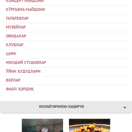
КОНЦЕРТ МАЙДОНИ
КЎРГАЗМА МАЙДОНИ
ГАЛЕРЕЯЛАР
МУЗЕЙЛАР
ОБИДАЛАР
КЛУБЛАР
ЦИРК
ИЖОДИЙ СТУДИЯЛАР
ЎЙИН ҲУДУДЛАРИ
БОҒЛАР
ФАОЛ ҲОРДИҚ
КЕНГАЙТИРИЛГАН ҚИДИРУВ