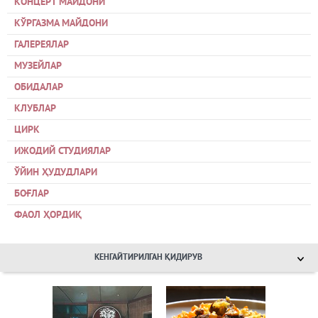
КОНЦЕРТ МАЙДОНИ
КЎРГАЗМА МАЙДОНИ
ГАЛЕРЕЯЛАР
МУЗЕЙЛАР
ОБИДАЛАР
КЛУБЛАР
ЦИРК
ИЖОДИЙ СТУДИЯЛАР
ЎЙИН ҲУДУДЛАРИ
БОҒЛАР
ФАОЛ ҲОРДИҚ
КЕНГАЙТИРИЛГАН ҚИДИРУВ