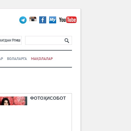
ХАТДАН ЎТИШ
АР
БОЛАЛАРГА
МАҚОЛАЛАР
ФОТОҲИСОБОТ