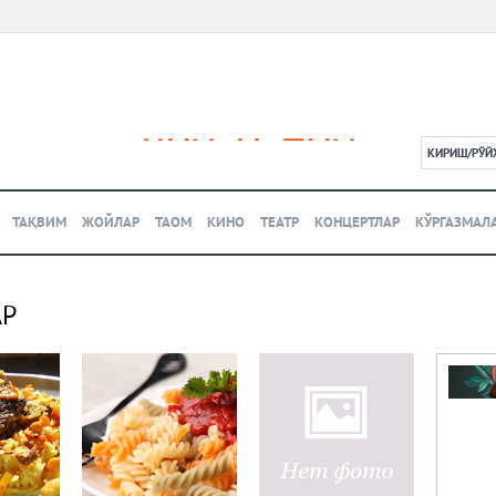
КИРИШ/РЎЙ
L
ТАҚВИМ
ЖОЙЛАР
ТАОМ
КИНО
ТЕАТР
КОНЦЕРТЛАР
КЎРГАЗМАЛ
АР