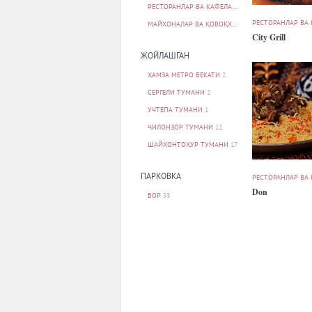
РЕСТОРАНЛАР ВА КАФЕЛАР
31
РЕСТОРАНЛАР ВА
МАЙХОНАЛАР ВА ҚОВОҚХОНАЛАР
2
City Grill
ЖОЙЛАШГАН
ҲАМЗА МЕТРО БЕКАТИ
2
СЕРГЕЛИ ТУМАНИ
2
УЧТЕПА ТУМАНИ
1
ЧИЛОНЗОР ТУМАНИ
12
ШАЙХОНТОҲУР ТУМАНИ
17
ПАРКОВКА
РЕСТОРАНЛАР ВА
Don
БОР
33