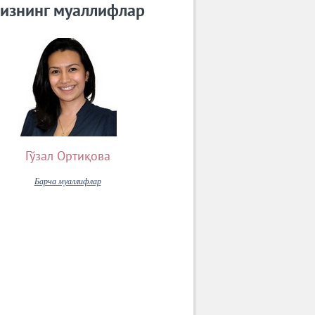
изнинг муаллифлар
Гўзал Ортиқова
Барча муаллифлар