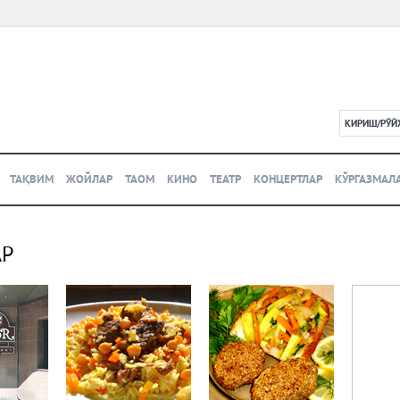
КИРИШ/РЎЙ
L
ТАҚВИМ
ЖОЙЛАР
ТАОМ
КИНО
ТЕАТР
КОНЦЕРТЛАР
КЎРГАЗМАЛ
АР