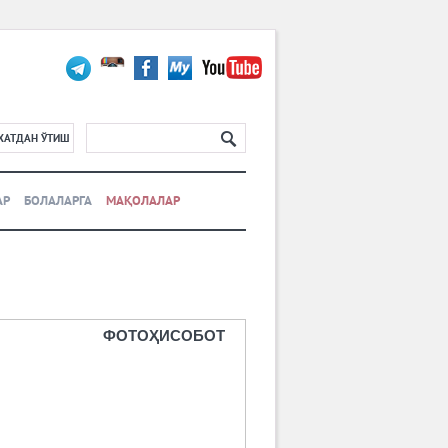
ХАТДАН ЎТИШ
АР
БОЛАЛАРГА
МАҚОЛАЛАР
ФОТОҲИСОБОТ