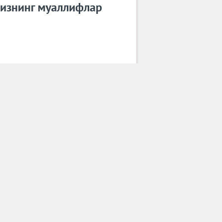
изнинг муаллифлар
Улуғбек Раҳматуллаев
Барча муаллифлар