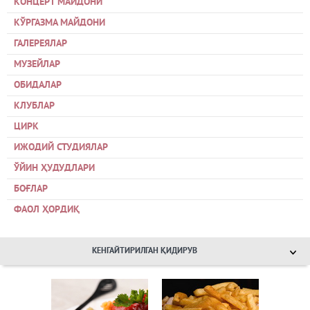
КОНЦЕРТ МАЙДОНИ
КЎРГАЗМА МАЙДОНИ
ГАЛЕРЕЯЛАР
МУЗЕЙЛАР
ОБИДАЛАР
КЛУБЛАР
ЦИРК
ИЖОДИЙ СТУДИЯЛАР
ЎЙИН ҲУДУДЛАРИ
БОҒЛАР
ФАОЛ ҲОРДИҚ
КЕНГАЙТИРИЛГАН ҚИДИРУВ