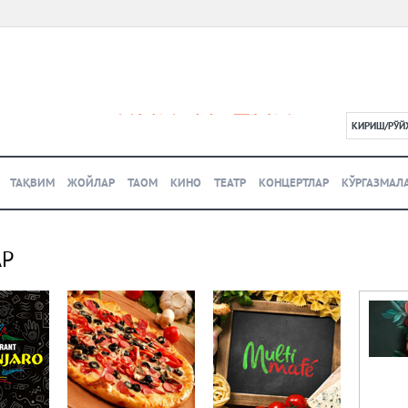
КИРИШ/РЎЙ
L
ТАҚВИМ
ЖОЙЛАР
ТАОМ
КИНО
ТЕАТР
КОНЦЕРТЛАР
КЎРГАЗМАЛ
АР