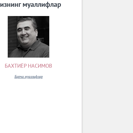
изнинг муаллифлар
БАХТИЁР НАСИМОВ
Барча муаллифлар