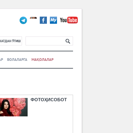
ХАТДАН ЎТИШ
АР
БОЛАЛАРГА
МАҚОЛАЛАР
ФОТОҲИСОБОТ