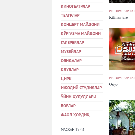
КИНОТЕАТРЛАР
РЕСТОРАНЛАР ВА
ТЕАТРЛАР
Kilimanjaro
КОНЦЕРТ МАЙДОНИ
КЎРГАЗМА МАЙДОНИ
ГАЛЕРЕЯЛАР
МУЗЕЙЛАР
ОБИДАЛАР
КЛУБЛАР
РЕСТОРАНЛАР ВА
ЦИРК
Osiyo
ИЖОДИЙ СТУДИЯЛАР
ЎЙИН ҲУДУДЛАРИ
БОҒЛАР
ФАОЛ ҲОРДИҚ
МАСКАН ТУРИ