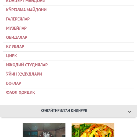
КОНЦЕРТ МАЙДОНИ
КЎРГАЗМА МАЙДОНИ
ГАЛЕРЕЯЛАР
МУЗЕЙЛАР
ОБИДАЛАР
КЛУБЛАР
ЦИРК
ИЖОДИЙ СТУДИЯЛАР
ЎЙИН ҲУДУДЛАРИ
БОҒЛАР
ФАОЛ ҲОРДИҚ
КЕНГАЙТИРИЛГАН ҚИДИРУВ