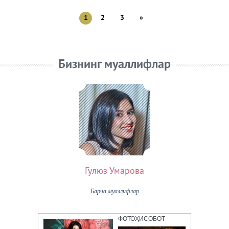
1
2
3
»
Бизнинг муаллифлар
Гулюз Умарова
Барча муаллифлар
ФОТОҲИСОБОТ