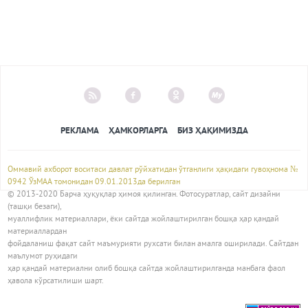
РЕКЛАМА
ҲАМКОРЛАРГА
БИЗ ҲАҚИМИЗДА
Оммавий ахборот воситаси давлат рўйхатидан ўтганлиги ҳақидаги гувоҳнома №
0942 ЎзМАА томонидан 09.01.2013да берилган
© 2013-2020 Барча ҳуқуқлар ҳимоя қилинган. Фотосуратлар, сайт дизайни
(ташқи безаги),
муаллифлик материаллари, ёки сайтда жойлаштирилган бошқа ҳар қандай
материаллардан
фойдаланиш фақат сайт маъмурияти рухсати билан амалга оширилади. Сайтдан
маълумот руҳидаги
ҳар қандай материални олиб бошқа сайтда жойлаштирилганда манбага фаол
ҳавола кўрсатилиши шарт.