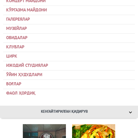
КОНЦЕРТ МАЙДОНИ
КЎРГАЗМА МАЙДОНИ
ГАЛЕРЕЯЛАР
МУЗЕЙЛАР
ОБИДАЛАР
КЛУБЛАР
ЦИРК
ИЖОДИЙ СТУДИЯЛАР
ЎЙИН ҲУДУДЛАРИ
БОҒЛАР
ФАОЛ ҲОРДИҚ
КЕНГАЙТИРИЛГАН ҚИДИРУВ