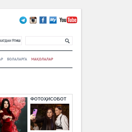
ХАТДАН ЎТИШ
АР
БОЛАЛАРГА
МАҚОЛАЛАР
ФОТОҲИСОБОТ