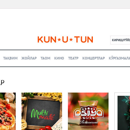
КИРИШ/РЎЙ
L
ТАҚВИМ
ЖОЙЛАР
ТАОМ
КИНО
ТЕАТР
КОНЦЕРТЛАР
КЎРГАЗМАЛ
АР