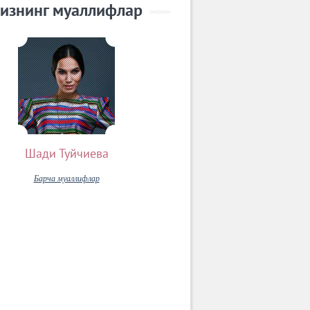
изнинг муаллифлар
Шади Туйчиева
Барча муаллифлар