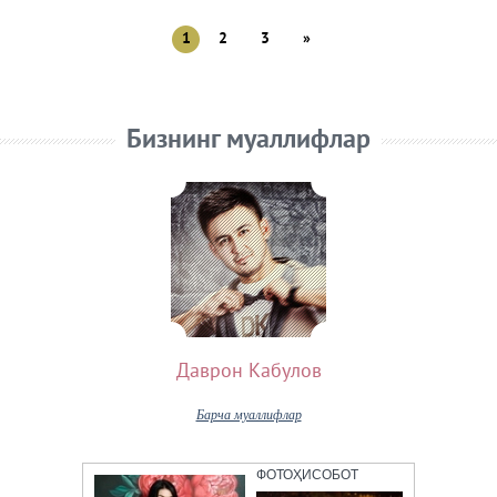
1
2
3
»
Бизнинг муаллифлар
Даврон Кабулов
Барча муаллифлар
ФОТОҲИСОБОТ