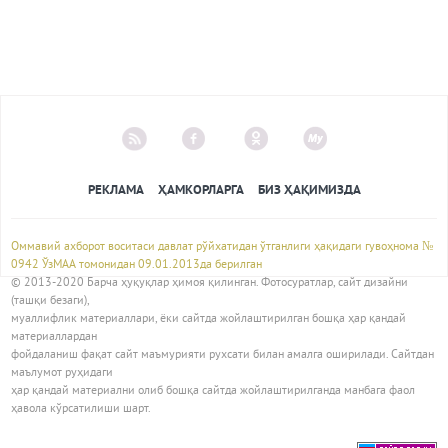
РЕКЛАМА
ҲАМКОРЛАРГА
БИЗ ҲАҚИМИЗДА
Оммавий ахборот воситаси давлат рўйхатидан ўтганлиги ҳақидаги гувоҳнома №
0942 ЎзМАА томонидан 09.01.2013да берилган
© 2013-2020 Барча ҳуқуқлар ҳимоя қилинган. Фотосуратлар, сайт дизайни
(ташқи безаги),
муаллифлик материаллари, ёки сайтда жойлаштирилган бошқа ҳар қандай
материаллардан
фойдаланиш фақат сайт маъмурияти рухсати билан амалга оширилади. Сайтдан
маълумот руҳидаги
ҳар қандай материални олиб бошқа сайтда жойлаштирилганда манбага фаол
ҳавола кўрсатилиши шарт.