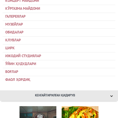
КОНЦЕРТ МАЙДОНИ
КЎРГАЗМА МАЙДОНИ
ГАЛЕРЕЯЛАР
МУЗЕЙЛАР
ОБИДАЛАР
КЛУБЛАР
ЦИРК
ИЖОДИЙ СТУДИЯЛАР
ЎЙИН ҲУДУДЛАРИ
БОҒЛАР
ФАОЛ ҲОРДИҚ
КЕНГАЙТИРИЛГАН ҚИДИРУВ