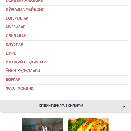
КОНЦЕРТ МАЙДОНИ
КЎРГАЗМА МАЙДОНИ
ГАЛЕРЕЯЛАР
МУЗЕЙЛАР
ОБИДАЛАР
КЛУБЛАР
ЦИРК
ИЖОДИЙ СТУДИЯЛАР
ЎЙИН ҲУДУДЛАРИ
БОҒЛАР
ФАОЛ ҲОРДИҚ
КЕНГАЙТИРИЛГАН ҚИДИРУВ