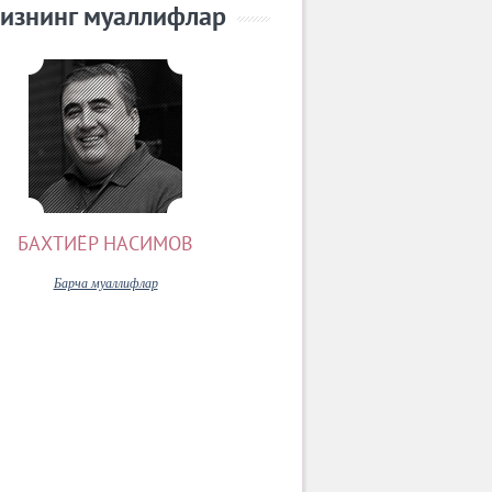
изнинг муаллифлар
БАХТИЁР НАСИМОВ
Барча муаллифлар