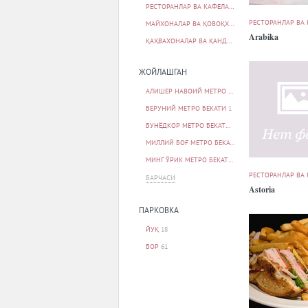
РЕСТОРАНЛАР ВА КАФЕЛАР
77
РЕСТОРАНЛАР ВА
МАЙХОНАЛАР ВА ҚОВОҚХОНАЛАР
2
Arabika
ҚАҲВАХОНАЛАР ВА ҚАНДОЛАТХОНАЛАР
1
ЖОЙЛАШГАН
АЛИШЕР НАВОИЙ МЕТРО БЕКАТИ
2
БЕРУНИЙ МЕТРО БЕКАТИ
1
БУНЁДКОР МЕТРО БЕКАТИ
1
МИЛЛИЙ БОҒ МЕТРО БЕКАТИ
1
МИНГ ЎРИК МЕТРО БЕКАТИ
1
РЕСТОРАНЛАР ВА
БАРЧАСИ
Astoria
ПАРКОВКА
ЙУҚ
18
БОР
61