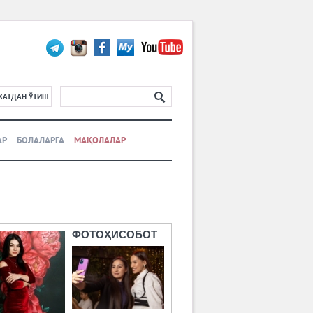
ХАТДАН ЎТИШ
АР
БОЛАЛАРГА
МАҚОЛАЛАР
ФОТОҲИСОБОТ