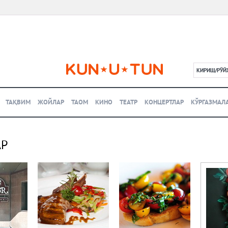
КИРИШ/РЎЙ
L
ТАҚВИМ
ЖОЙЛАР
ТАОМ
КИНО
ТЕАТР
КОНЦЕРТЛАР
КЎРГАЗМАЛ
АР