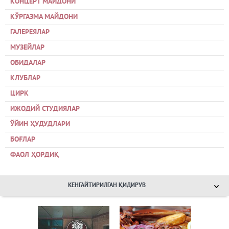
КОНЦЕРТ МАЙДОНИ
КЎРГАЗМА МАЙДОНИ
ГАЛЕРЕЯЛАР
МУЗЕЙЛАР
ОБИДАЛАР
КЛУБЛАР
ЦИРК
ИЖОДИЙ СТУДИЯЛАР
ЎЙИН ҲУДУДЛАРИ
БОҒЛАР
ФАОЛ ҲОРДИҚ
КЕНГАЙТИРИЛГАН ҚИДИРУВ