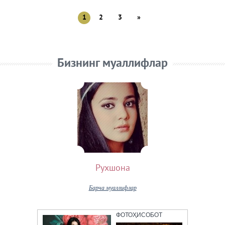
1
2
3
»
Бизнинг муаллифлар
Рухшона
Барча муаллифлар
ФОТОҲИСОБОТ