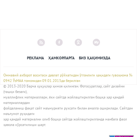
РЕКЛАМА
ҲАМКОРЛАРГА
БИЗ ҲАҚИМИЗДА
Оммавий ахборот воситаси давлат рўйхатидан ўтганлиги ҳақидаги гувоҳнома №
0942 ЎзМАА томонидан 09.01.2013да берилган
© 2013-2020 Барча ҳуқуқлар ҳимоя қилинган. Фотосуратлар, сайт дизайни
(ташқи безаги),
муаллифлик материаллари, ёки сайтда жойлаштирилган бошқа ҳар қандай
материаллардан
фойдаланиш фақат сайт маъмурияти рухсати билан амалга оширилади. Сайтдан
маълумот руҳидаги
ҳар қандай материални олиб бошқа сайтда жойлаштирилганда манбага фаол
ҳавола кўрсатилиши шарт.