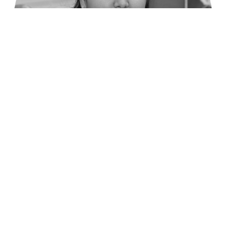
Саодат Саидбердиева, заведующая отделением
театрального искусства Республиканской
специализированной художественной школы:
«Сегодня девушками-моделями, студентками МВУТ, были
представлены 23 костюма, подготовленные учащимися
нашей школы. Наряды демонстрируют народные традиции
регионов Узбекистана. Также можно было увидеть работы,