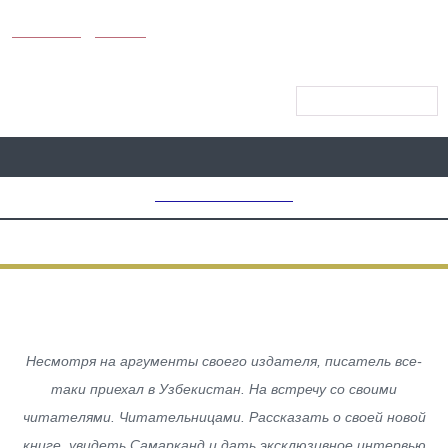
KUNUTUN
MYDAY
МЕНЮ САЙТА
MD CHOICE AWARDS
PEOPLE
Эльчин. Он Вернулся
Несмотря на аргументы своего издателя, писатель все-
таки приехал в Узбекистан. На встречу со своими
читателями. Читательницами. Рассказать о своей новой
книге, увидеть Самарканд и дать эксклюзивное интервью