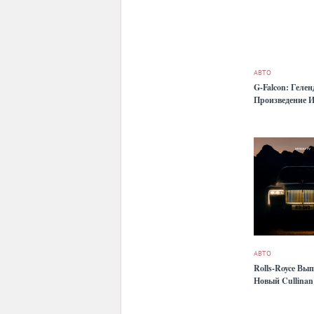
АВТО
G-Falcon: Геле
Произведение И
АВТО
Rolls-Royce Вы
Новый Cullinan