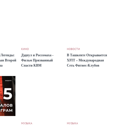
КИНО
НОВОСТИ
 Легенды:
Дэдпул и Россомаха -
В Ташкенте Открывается
ан Второй
Фильм Призванный
XFIT – Международная
ла
Спасти КВМ
Сеть Фитнес-Клубов
ub!
МУЗЫКА
МУЗЫКА