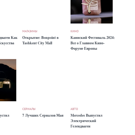
МАГАЗИНЫ
КИНО
ндваген Как
Открытие: Bonpoint в
Каннский Фестиваль 2024:
скусства
Tashkent City Mall
Все о Главном Кино-
Форуме Европы
СЕРИАЛЫ
АВТО
пустил
7 Лучших Сериалов Мая
Mercedes Выпустил
Электрический
Гелендваген