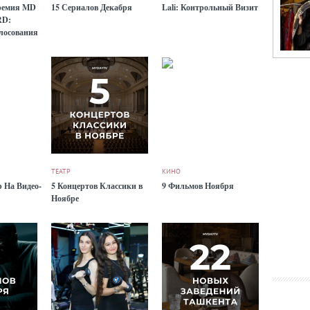
ремия MD
15 Сериалов Декабря
Lali: Контрольный Визит
RD:
лосования
ТЕАТР
КИНО
 На Видео-
5 Концертов Классики в
9 Фильмов Ноября
Ноябре