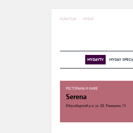
KUNUTUN
MYDAY
MYDAYTV
MYDAY SPECI
РЕСТОРАНЫ И КАФЕ
Serena
Юнусабадский р-н, ул. Ш. Рашидова, 72