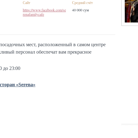
Сайт
Средний счёт
https://www.facebook.com/se
40 000 сум
renafamilycafe
посадочных мест, расположенный в самом центре
ливый персонал обеспечат вам прекрасное
0 до 23:00
сторан «Serena»