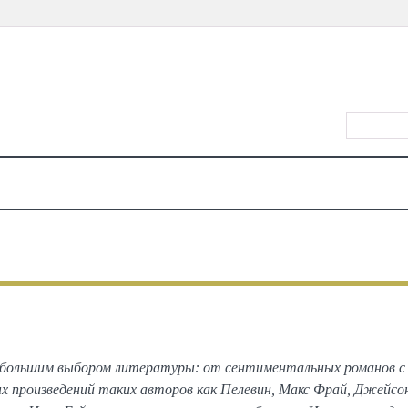
ВХОД/РЕ
КАЛЕНДАРЬ
МЕСТА
ЕДА
КИНО
ТЕАТР
КОНЦЕРТЫ
ДЕТЯМ
МА
КНИГИ
 ожидаемые и обсуждаемые этой
т большим выбором литературы: от сентиментальных романов 
х произведений таких авторов как Пелевин, Макс Фрай, Джейс