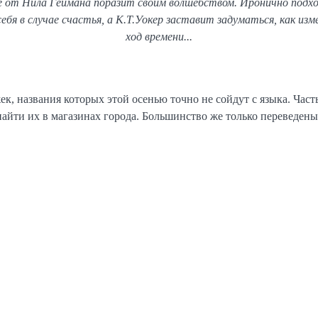
це от Нила Геймана поразит своим волшебством. Иронично подх
бя в случае счастья, а К.Т.Уокер заставит задуматься, как изм
ход времени...
к, названия которых этой осенью точно не сойдут с языка. Час
айти их в магазинах города. Большинство же только переведены
ЖНО НАЙТИ В МАГАЗИНАХ ТАШКЕНТА:
ИЛЯЦИЯ»