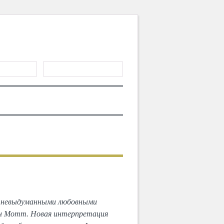
ГИСТРАЦИЯ
ТЕРИАЛЫ
MD CHOICE AWARDS
 осенью
с невыдуманными любовными
он Мотт. Новая интерпретация