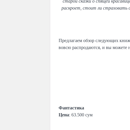
старой сказки о спящей красави
раскроет, стоит ли страховать се
Предлагаем обзор следующих книже
вовсю распродаются, и вы можете н
КНИГИ, КОТОРЫЕ УЖЕ МО
ДЖЕФФ ВАНДЕРМЕЕР «АННИГ
Фантастика
Цена
: 63.500 сум