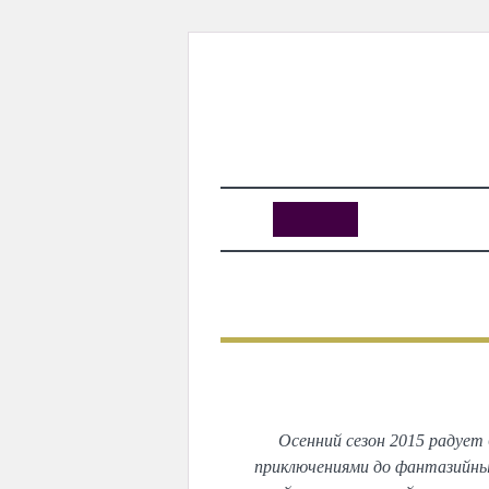
KUNUTUN
MYDAY
MYDAYTV
MYDAY SPECIAL
Книги,
Осенний сезон 2015 радуе
приключениями до фантазийны