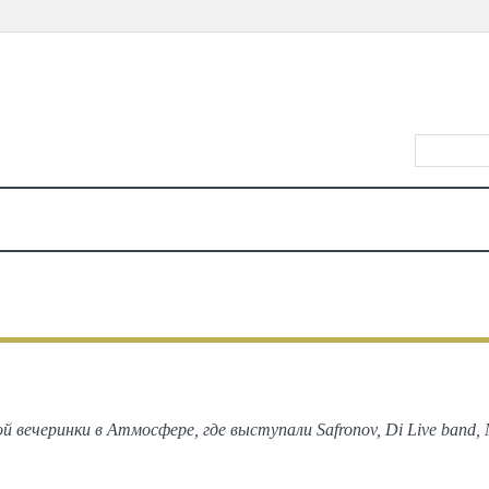
КИРИШ/Р
Ў
ТАҚВИМ
ЖОЙЛАР
ТАОМ
КИНО
ТЕАТР
КОНЦЕРТЛАР
КЎРГАЗМ
ФОТО
Safronov в Атмосфере
 вечеринки в Атмосфере, где выступали Safronov, Di Live band