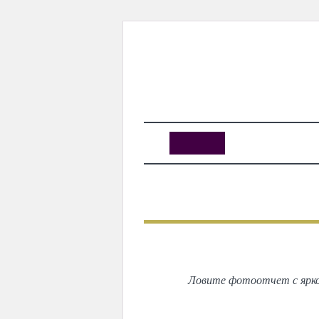
KUNUTUN
MYDAY
MYDAYTV
MYDAY SPECIAL
АВВАЛГИ
Ловите фотоотчет с яркой