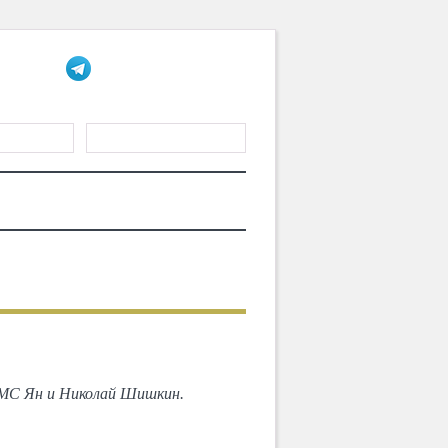
ЎЙХАТДАН
ТИШ
АЛАР
БОЛАЛАРГА
МАҚОЛАЛАР
КЕЙИНГИ
, MC Ян и Николай Шишкин.