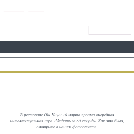
KUNUTUN
MYDAY
CАЙТ МЕНЮСИ
АВВАЛГИ
ФОТО
КЕЙИНГИ
«Угадать за 60 секунд»: Март
2021
В ресторане Obi Hayot 10 марта прошла очередная
интеллектуальная игра «Угадать за 60 секунд». Как это было,
смотрите в нашем фотоотчете.