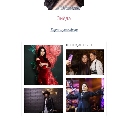
Зиёда
Барча муаллифлар
ФОТОҲИСОБОТ