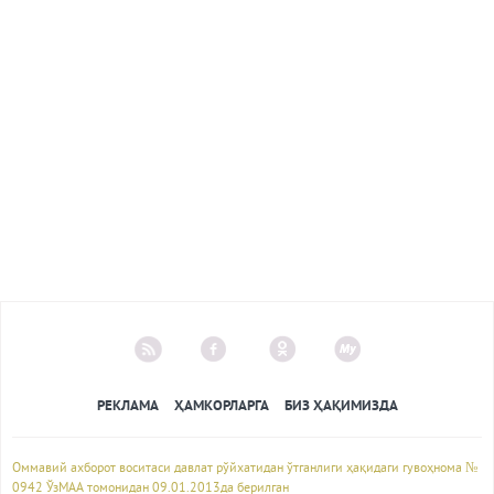
РЕКЛАМА
ҲАМКОРЛАРГА
БИЗ ҲАҚИМИЗДА
Оммавий ахборот воситаси давлат рўйхатидан ўтганлиги ҳақидаги гувоҳнома №
0942 ЎзМАА томонидан 09.01.2013да берилган