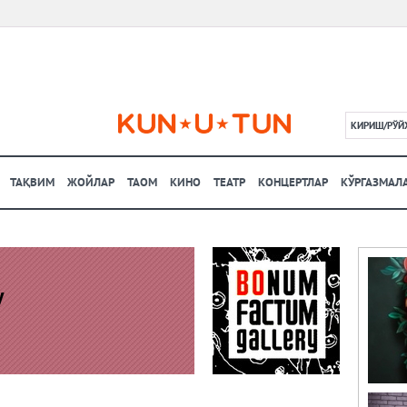
КИРИШ/РЎЙ
L
ТАҚВИМ
ЖОЙЛАР
ТАОМ
КИНО
ТЕАТР
КОНЦЕРТЛАР
КЎРГАЗМАЛ
y