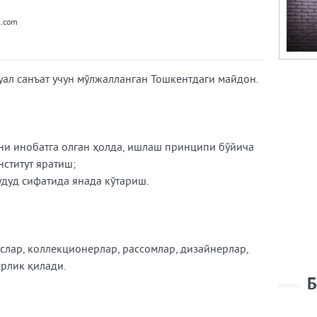
l.com
ктуал санъат учун мўлжалланган Тошкентдаги майдон.
рни инобатга олган ҳолда, ишлаш принципи бўйича
ститут яратиш;
дуд сифатида янада кўтариш.
слар, коллекционерлар, рассомлар, дизайнерлар,
орлик қилади.
Б