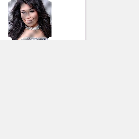
Зиёда
Барча муаллифлар
Бу ой энг оммабоп