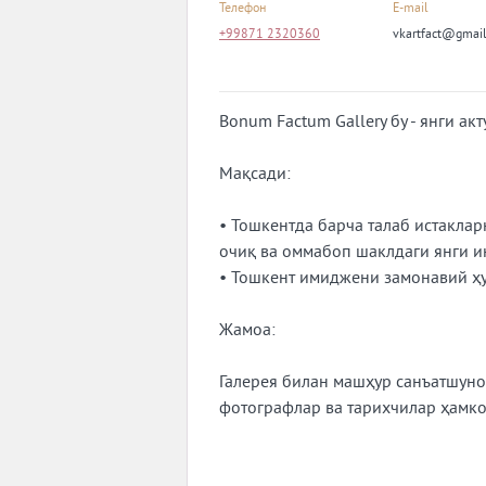
Телефон
E-mail
+99871 2320360
vkartfact@gmai
Bonum Factum Gallery бу - янги а
Мақсади:
• Тошкентда барча талаб истакла
очиқ ва оммабоп шаклдаги янги ин
• Тошкент имиджени замонавий ҳу
Жамоа:
Галерея билан машҳур санъатшуно
фотографлар ва тарихчилар ҳамк