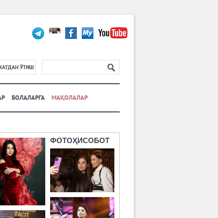
ХАТДАН ЎТИШ
АР
БОЛАЛАРГА
МАҚОЛАЛАР
ФОТОҲИСОБОТ