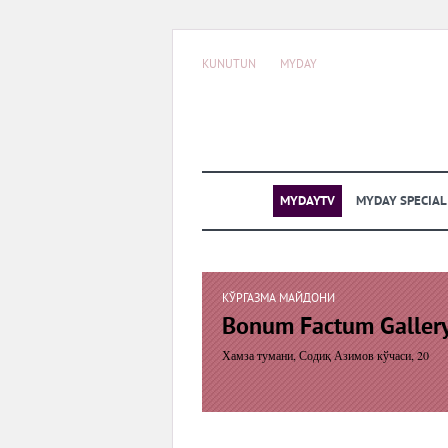
KUNUTUN
MYDAY
MYDAYTV
MYDAY SPECIA
КЎРГАЗМА МАЙДОНИ
Bonum Factum Galler
Хамза тумани, Содиқ Азимов кўчаси, 20