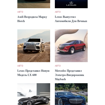
АВТО
АВТО
Audi Возродила Марку
Lexus Выпустил
Horch
Автомобили Для Вечных
АВТО
АВТО
Lexus Представил Новую
Mercedes Представил
Модель LX 600
Электро-Внедорожник
Maybach