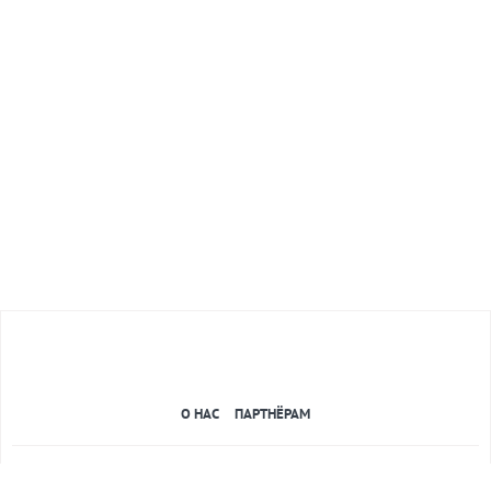
О НАС
ПАРТНЁРАМ
Свидетельство о регистрации электронного средства массовой информации №