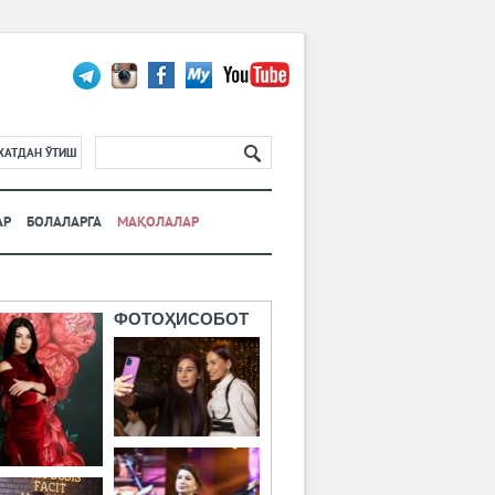
ХАТДАН ЎТИШ
АР
БОЛАЛАРГА
МАҚОЛАЛАР
ФОТОҲИСОБОТ