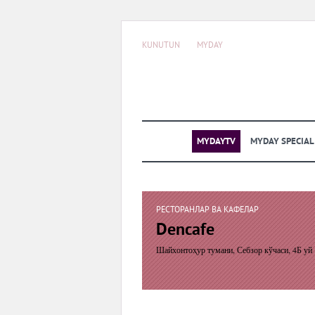
KUNUTUN
MYDAY
MYDAYTV
MYDAY SPECIA
РЕСТОРАНЛАР ВА КАФЕЛАР
Dencafe
Шайхонтоҳур тумани, Себзор кўчаси, 4Б уй