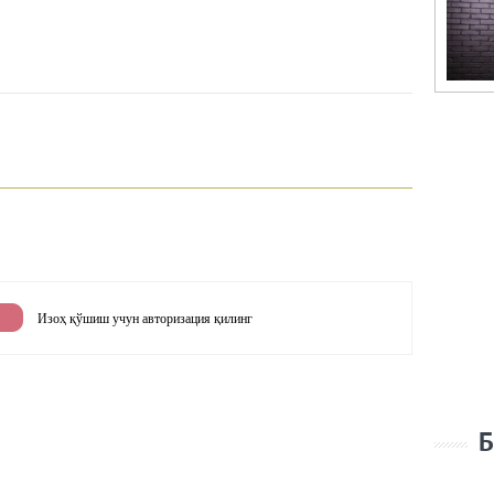
Изоҳ қўшиш учун авторизация қилинг
Б