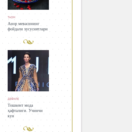
ТАОМ
Анор мевасининг
фойдали хусусиятлари
ДЕФИЛЕ
Тошкент мода
ҳафталиги. Учинчи
кун