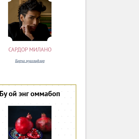
САРДОР МИЛАНО
Барча муаллифлар
Бу ой энг оммабоп