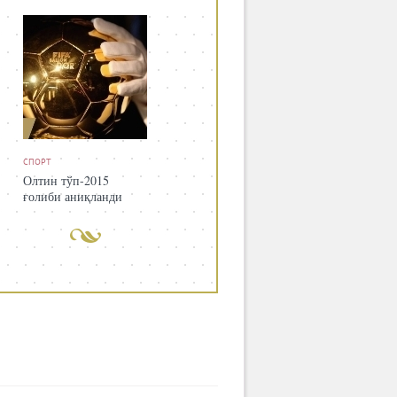
СПОРТ
Олтин тўп-2015
ғолиби аниқланди