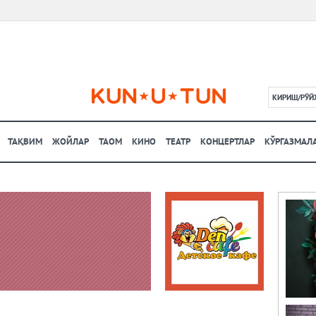
КИРИШ/РЎЙ
L
ТАҚВИМ
ЖОЙЛАР
ТАОМ
КИНО
ТЕАТР
КОНЦЕРТЛАР
КЎРГАЗМАЛ