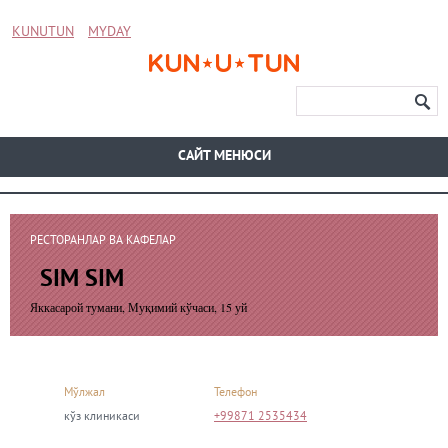
KUNUTUN
MYDAY
CАЙТ МЕНЮСИ
РЕСТОРАНЛАР ВА КАФЕЛАР
SIM SIM
Яккасарой тумани, Муқимий кўчаси, 15 уй
Мўлжал
Телефон
кўз клиникаси
+99871 2535434