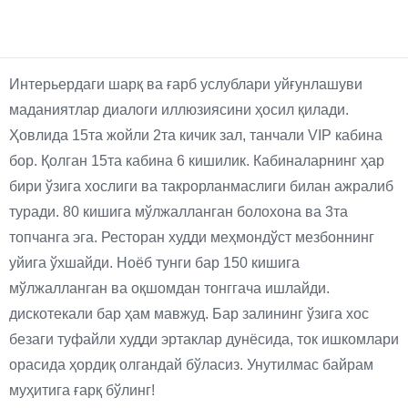
Интерьердаги шарқ ва ғарб услублари уйғунлашуви
маданиятлар диалоги иллюзиясини ҳосил қилади.
Ҳовлида 15та жойли 2та кичик зал, танчали VIP кабина
бор. Қолган 15та кабина 6 кишилик. Кабиналарнинг ҳар
бири ўзига хослиги ва такрорланмаслиги билан ажралиб
туради. 80 кишига мўлжалланган болохона ва 3та
топчанга эга. Ресторан худди меҳмондўст мезбоннинг
уйига ўхшайди. Ноёб тунги бар 150 кишига
мўлжалланган ва оқшомдан тонггача ишлайди.
дискотекали бар ҳам мавжуд. Бар залининг ўзига хос
безаги туфайли худди эртаклар дунёсида, ток ишкомлари
орасида ҳордиқ олгандай бўласиз. Унутилмас байрам
муҳитига ғарқ бўлинг!