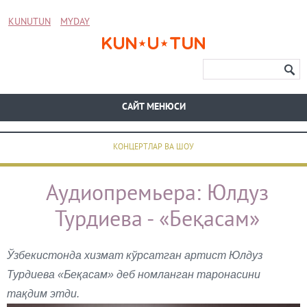
KUNUTUN
MYDAY
CАЙТ МЕНЮСИ
КОНЦЕРТЛАР ВА ШОУ
Аудиопремьера: Юлдуз
Турдиева - «Беқасам»
Ўзбекистонда хизмат кўрсатган артист Юлдуз
Турдиева «Беқасам» деб номланган таронасини
тақдим этди.