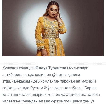
Хушовоз хонанда
Юлдуз Турдиева
мухлислари
эътиборига ваъда қилинган қўшиқни ҳавола
этди.
«Беқасам»
деб номланган таронанинг мусиқий
сайқали устида Рустам Жўрақулов тер тўккан. Бирин
кетин янги тароналарини кенг омма эътиборига ҳавола
қилаётган хонанданинг мазкур композицияси ҳам ўз