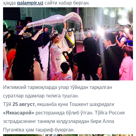
ҳақда
qalampir.uz
сайти хабар берган.
Ижтимоий тармоқларда улар тўйидан тарқалган
суратлар одамлар тилига тушган.
Тўй
25 август,
якшанба куни Тошкент шаҳридаги
«Яккасарой»
ресторанида бўлиб ўтган. Тўйга Россия
эстрадасининг таниқли юлдузларидан бири Алла
Пугачёва ҳам ташриф буюрган.