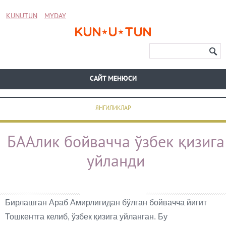
KUNUTUN
MYDAY
CАЙТ МЕНЮСИ
ЯНГИЛИКЛАР
БААлик бойвачча ўзбек қизига
уйланди
Бирлашган Араб Амирлигидан бўлган бойвачча йигит
Тошкентга келиб, ўзбек қизига уйланган. Бу