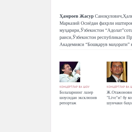
Ҳамроев Жасур
Саноқулович,Ҳалқ
Марказий Осиёдан фахрли иштирокч
муҳарири,Ўзбекистон “Адолат”сот
раиси,Ўзбекистон республикаси П
Академияси “Бошқарув маҳорати” 
КОНЦЕРТЛАР ВА ШОУ
КОНЦЕРТЛАР ВА 
Болаларнинг лазер
Ж.Отажоновн
шоусидан эксклюзив
"Live"и! бу к
репортаж
шунчаки баҳо
бўлмайди!