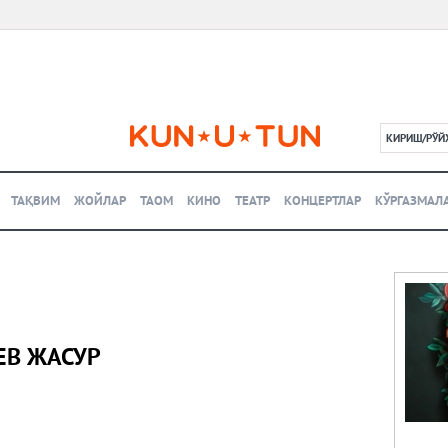
КИРИШ/РЎЙ
L
ТАҚВИМ
ЖОЙЛАР
ТАОМ
КИНО
ТЕАТР
КОНЦЕРТЛАР
КЎРГАЗМАЛ
ЕВ ЖАСУР