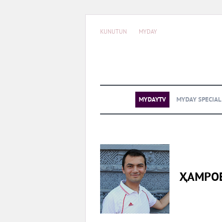
KUNUTUN
MYDAY
MYDAYTV
MYDAY SPECIA
ҲАМРО