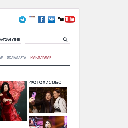
ХАТДАН ЎТИШ
АР
БОЛАЛАРГА
МАҚОЛАЛАР
ФОТОҲИСОБОТ