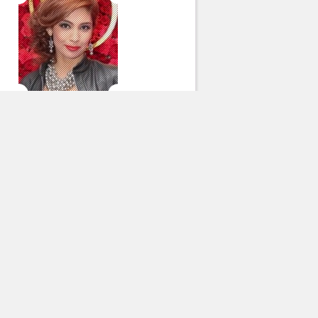
Райҳон Уласенова
Барча муаллифлар