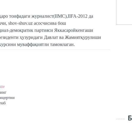
аро тоифадаги журналист(IIMC),IIFA-2012 да
и, shov-shuv.uz асосчисива бош
циал-демократик партияси Яккасаройкенгаши
резиденти ҳузуридаги Давлат ва Жамиятқурулиши
курсини муваффақиятли тамомлаган.
ШОУ
инг
онцертни
лаб
Б