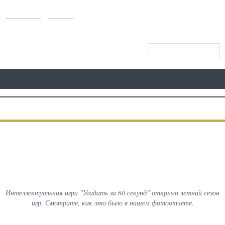
KUNUTUN
MYDAY
CАЙТ МЕНЮСИ
АВВАЛГИ
ФОТО
КЕЙИНГИ
Открытие летнего сезона игры
"Угадать за 60 секунд"
Интеллектуальная игра "Угадать за 60 секунд" открыла летний сезон
игр. Смотрите, как это было в нашем фотоотчете.