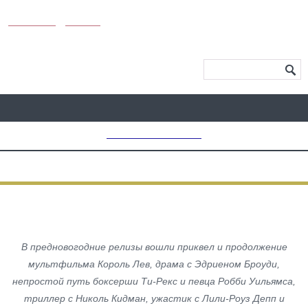
KUNUTUN
MYDAY
МЕНЮ САЙТА
MD CHOICE AWARDS
КИНО
12 Фильмов Декабря
В предновогодние релизы вошли приквел и продолжение
мультфильма Король Лев, драма с Эдриеном Броуди,
непростой путь боксерши Ти-Рекс и певца Робби Уильямса,
триллер с Николь Кидман, ужастик с Лили-Роуз Депп и