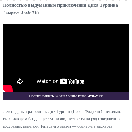
Полностью выдуманные приключения Дика Турпина
1 марта, Apple TV+
Myday TV
Подписывайтесь на наш Youtube канал
Легендарный разбойник Дик Турпин (Ноэль Филдинг), невольно
став главарем банды преступников, пускается на ряд совершенно
абсурдных авантюр. Теперь его задача — обхитрить насквозь