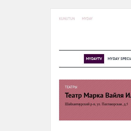
KUNUTUN
MYDAY
MYDAYTV
MYDAY SPECI
ТЕАТРЫ
Театр Марка Вайля 
Шайхантаурский р-н, ул. Пахтакорская, д.5