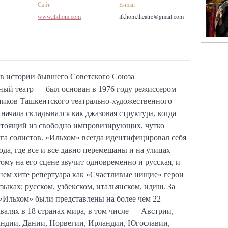
Сайт
E-mail
www.ilkhom.com
ilkhom.theatre@gmail.com
 в истории бывшего Советского Союза
ный театр — был основан в 1976 году режиссером
иков Ташкентского театрально-художественного
 начала складывался как джазовая структура, когда
остоящий из свободно импровизирующих, чутко
а солистов. «Ильхом» всегда идентифицировал себя
ода, где все и все давно перемешаны и на улицах
ому на его сцене звучит одновременно и русская, и
тнем хите репертуара как «Счастливые нищие» герои
зыках: русском, узбекском, итальянском, идиш. За
 «Ильхом» были представлены на более чем 22
алях в 18 странах мира, в том числе — Австрии,
андии, Дании, Норвегии, Ирландии, Югославии,