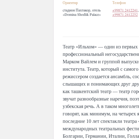
Ориентир
Телефон
cтадион Пахтакор, отель
+99871 2412241
,
«Domina Shodlik Palace»
+99871 2412252
Театр «Ильхом» — один из первых
профессиональный негосударствен
Марком Вайлем и группой выпускн
института. Театр, который с самого
режиссером создается ансамбль, с
слышащих и понимающих друг друг
как ташкентский театр — театр гор
звучат разнообразные наречия, поэт
узбекская речь. А в таком многоле
говорят, как минимум, на четырех я
последние 10 лет спектакли театра
международных театральных фестив
Болгарии, Германии, Италии, Голл