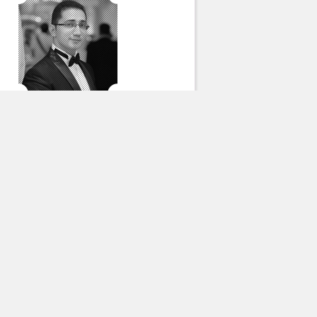
Арсен Длянчев
Все авторы
опулярное за месяц