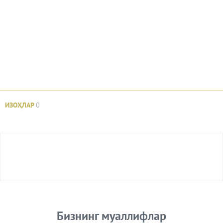
ИЗОҲЛАР
0
Авторизация