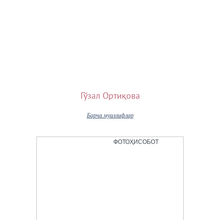
Бизнинг муаллифлар
Гўзал Ортиқова
Барча муаллифлар
ФОТОҲИСОБОТ