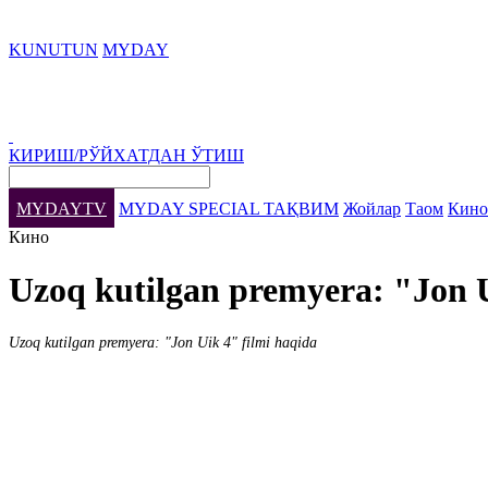
KUNUTUN
MYDAY
КИРИШ/РЎЙХАТДАН ЎТИШ
MYDAYTV
MYDAY SPECIAL
ТАҚВИМ
Жойлар
Таом
Кино
Кино
Uzoq kutilgan premyera: "Jon 
Uzoq kutilgan premyera: "Jon Uik 4" filmi haqida