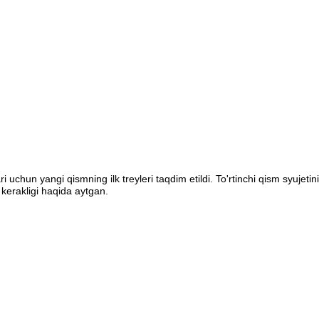
ri uchun yangi qismning ilk treyleri taqdim etildi. To'rtinchi qism syuje
k kerakligi haqida aytgan.