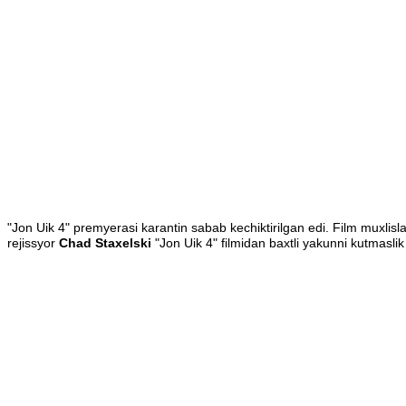
"Jon Uik 4" premyerasi karantin sabab kechiktirilgan edi. Film muxlisla
rejissyor
Chad Staxelski
"Jon Uik 4" filmidan baxtli yakunni kutmasli