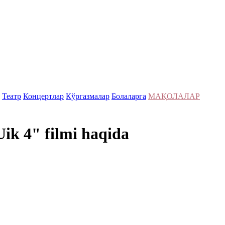
Театр
Концертлар
Кўргазмалар
Болаларга
МАҚОЛАЛАР
Uik 4" filmi haqida