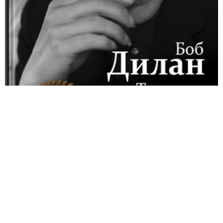
Мне бы хотелось совершить что-нибудь существенное,
типа, может быть, посадить дерево в океане, но я всего
лишь гитарист - безо всяких абсурдных страхов насчет
своей репутации.