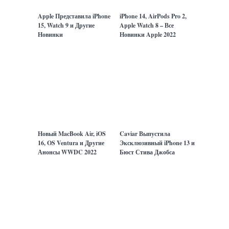
TECHNO
TECHNO
Apple Представила iPhone
iPhone 14, AirPods Pro 2,
15, Watch 9 и Другие
Apple Watch 8 – Все
Новинки
Новинки Apple 2022
TECHNO
TECHNO
Новый MacBook Air, iOS
Caviar Выпустила
16, OS Ventura и Другие
Эксклюзивный iPhone 13 и
Анонсы WWDC 2022
Бюст Стива Джобса
ПОКАЗАТЬ ЕЩЕ
Наши авторы