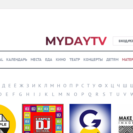
ВХОД/РЕ
AL
КАЛЕНДАРЬ
МЕСТА
ЕДА
КИНО
ТЕАТР
КОНЦЕРТЫ
ДЕТЯМ
МАТЕ
Д
Е
Ё
Ж
З
И
К
Л
М
Н
О
П
Р
С
Т
У
Ф
Х
Ц
Ч
Ш
D
E
F
G
H
I
J
K
L
M
N
O
P
Q
R
S
T
U
V