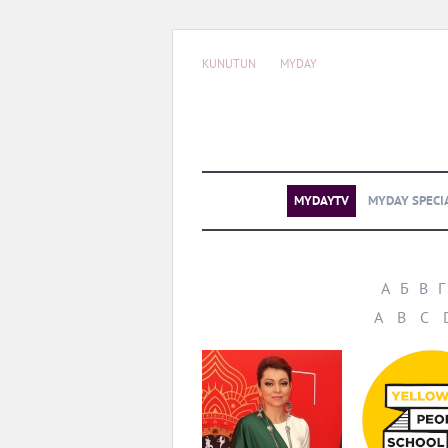
KUNUTUN
MYDAY
MYDAYTV
MYDAY SPECI
А
Б
В
Г
A
B
C