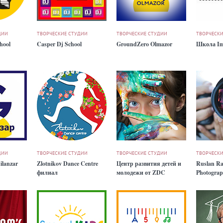
ДИИ
ТВОРЧЕСКИЕ СТУДИИ
ТВОРЧЕСКИЕ СТУДИИ
ТВОРЧЕСКИ
hool
Casper Dj School
GroundZero Olmazor
Школа Im
ДИИ
ТВОРЧЕСКИЕ СТУДИИ
ТВОРЧЕСКИЕ СТУДИИ
ТВОРЧЕСКИ
ilanzar
Zlotnikov Dance Centre
Центр развития детей и
Ruslan R
филиал
молодежи от ZDC
Photograp