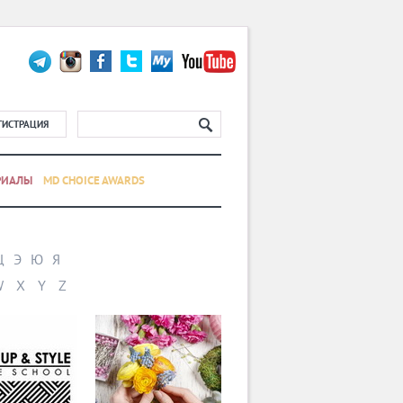
ГИСТРАЦИЯ
РИАЛЫ
MD CHOICE AWARDS
Щ
Э
Ю
Я
W
X
Y
Z