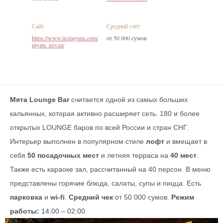
Сайт
Средний счёт
https://www.instagram.com/
от 50 000 сумов
myata_novza/
Мята Lounge Bar
считается одной из самых больших
кальянных, которая активно расширяет сеть. 180 и более
открытых LOUNGE баров по всей России и стран СНГ.
Интерьер выполнен в популярном стиле
лофт
и
вмещает в
себя
50 посадочных мест
и летняя терраса на
40 мест
.
Также есть караоке зал, рассчитанный на 40 персон. В меню
представлены горячие блюда, салаты, супы и пицца. Есть
парковка
и
wi-fi
.
Средний чек
от 50 000 сумов.
Режим
работы:
14:00 – 02:00