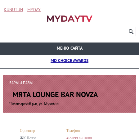
KUNUTUN
MYDAY
МЕНЮ САЙТА
MD CHOICE AWARDS
БАРЫ И ПАБЫ
МЯТА LOUNGE BAR NOVZA
Чиланзарский р-н, ул. Мукимий
Ориентир
Телефон
ЖК Новза
+99899 8701000