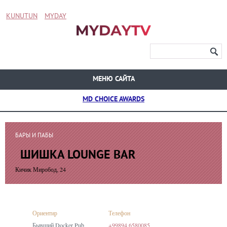
KUNUTUN
MYDAY
МЕНЮ САЙТА
MD CHOICE AWARDS
БАРЫ И ПАБЫ
ШИШКА LOUNGE BAR
Кичик Миробод, 24
Ориентир
Телефон
Бывший Docker Pub
+99894 6580085