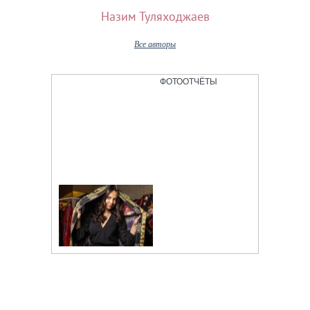
Назим Туляходжаев
Все авторы
ФОТООТЧЁТЫ