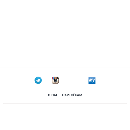
О НАС
ПАРТНЁРАМ
Свидетельство о регистрации электронного средства массовой информации №
0942 от 09.01.2013 выданное УзАПИ © 2013 г.
Все права защищены. Использование фотографий, дизайна (внешнего
оформления) сайта, авторских материалов,