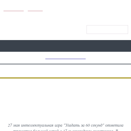
KUNUTUN
MYDAY
МЕНЮ САЙТА
MD CHOICE AWARDS
ПРЕДЫДУЩИЙ
ВСЕ
СЛЕДУЮЩИЙ
ФОТОГРАФИИ С МЕРОПРИЯТИЙ
Юбилейная Игра "Угадать за 60
секунд" в Ташкенте
27 мая интеллектуальная игра "Угадать за 60 секунд" отметила
трехлетие большой игрой с 17-ю командами-участников. В