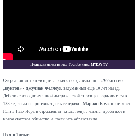
Myday TV
Подписывайтесь на наш Youtube канал
Очередной интригующий сериал от создательницы
«Аббатство
Даунтон»
-
Джулиан Феллоуз
, задуманный еще 10 лет назад.
Действие из одноименной американской эпохи разворачивается в
1880-е, когда осиротевшая дочь генерала -
Мариан Брук
приезжает с
Юга в Нью-Йорк в стремлении начать новую жизнь, пробиться в
новое светское общество и получить образование.
Пэм и Томми