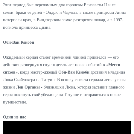
Этот период был переломным для королевы Елизаветы II и ее
семьи: браки ее детей - Эндрю
и Чарльза, а также принцессы Анны
потерпели крах, в Виндзорском замке разгорелся пожар, а в 1997-
погибла принцесса Диана.
Оби-Ван Кеноби
Ожидаемый сериал станет временной линией приквелов — его
действия развернутся спустя десять лет после событий в
«Мести
ситхов»,
когда мастер-джедай
Оби-Ван Кеноби
доставил младенца
Люка Скайуокера на Татуин. В основу сюжета сериала легла угроза
жизни
Леи Органы
- близняшки Люка, которая заставит главного
героя покинуть своё убежище на Татуине и отправиться в новое
путешествие.
Одни из нас