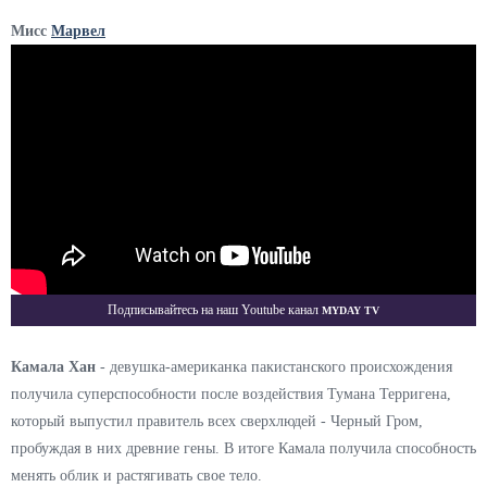
Мисс
Марвел
Myday TV
Подписывайтесь на наш Youtube канал
Камала Хан
- девушка-американка пакистанского происхождения
получила суперспособности после воздействия Тумана Терригена,
который выпустил правитель всех сверхлюдей - Черный Гром,
пробуждая в них древние гены. В итоге Камала получила способность
менять облик и растягивать свое тело.