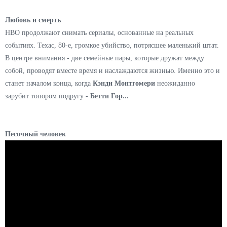
Любовь и смерть
HBO продолжают снимать сериалы, основанные на реальных
событиях. Техас, 80-е, громкое убийство, потрясшее маленький штат.
В центре внимания - две семейные пары, которые дружат между
собой, проводят вместе время и наслаждаются жизнью. Именно это и
станет началом конца, когда
Кэнди Монтгомери
неожиданно
зарубит топором подругу -
Бетти Гор...
Песочный человек