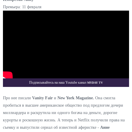
Премьера: 11 февраля
Myday TV
Подписывайтесь на наш Youtube канал
Про нее писали
Vanity Fair
и
New York Magazine.
Она смогла
пробиться в высшее американское общество под предлогом дочери
миллиардера и раскрутила ни одного богача на деньги, дорогие
курорты и роскошную жизнь. А теперь и Netflix получили права на
съемку и выпустили сериал об известной аферистке -
Анне