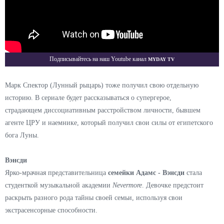
Myday TV
Подписывайтесь на наш Youtube канал
Марк Спектор (Лунный рыцарь) тоже получил свою отдельную
историю. В сериале будет рассказываться о супергерое,
страдающем диссоциативным расстройством личности, бывшем
агенте ЦРУ и наемнике, который получил свои силы от египетского
бога Луны.
Вэнсди
Ярко-мрачная представительница
семейки Адамс - Вэнсди
стала
студенткой музыкальной академии
Nevermore
. Девочке предстоит
раскрыть разного рода тайны своей семьи, используя свои
экстрасенсорные способности.