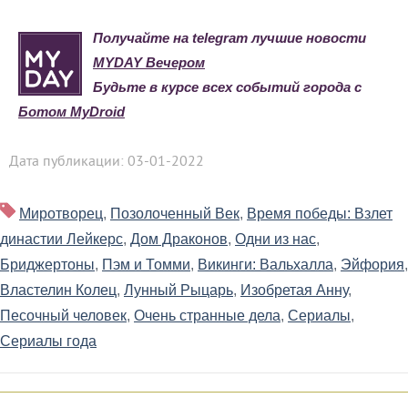
Получайте на telegram лучшие новости
MYDAY Вечером
Будьте в курсе всех событий города с
Ботом MyDroid
Дата публикации: 03-01-2022
Миротворец
,
Позолоченный Век
,
Время победы: Взлет
династии Лейкерс
,
Дом Драконов
,
Одни из нас
,
Бриджертоны
,
Пэм и Томми
,
Викинги: Вальхалла
,
Эйфория
,
Властелин Колец
,
Лунный Рыцарь
,
Изобретая Анну
,
Песочный человек
,
Очень странные дела
,
Сериалы
,
Сериалы года