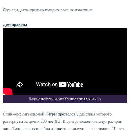
Сериалы, даты премьер которых пока не известны:
Дом дракон
а
Myday TV
Подписывайтесь на наш Youtube канал
Спин-офф легендарной
"Игры престолов"
, действия которого
развернуты за целых 200 лет ДО. В центре сюжета встанут расприи
дома Таргариенов и война за престол, получившая название "Танец