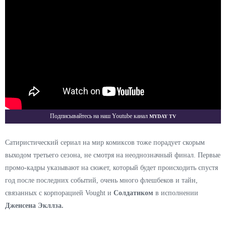
Myday TV
Подписывайтесь на наш Youtube канал
Сатиристический сериал на мир комиксов тоже порадует скорым
выходом третьего сезона, не смотря на неоднозначный финал. Первые
промо-кадры указывают на сюжет, который будет происходить спустя
год после последних событий, очень много флешбеков и тайн,
связанных с корпорацией Vought и
Солдатиком
в исполнении
Дженсена Экллза.