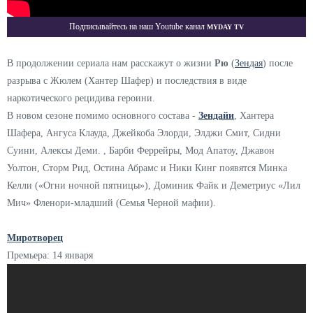
Myday TV
Подписывайтесь на наш Youtube канал
В продолжении сериала нам расскажут о жизни
Рю
(
Зендая
) после
разрыва с Жюлем (Хантер Шафер) и последствия в виде
наркотического рецидива героини.
В новом сезоне помимо основного состава -
Зендайи
, Хантера
Шафера, Ангуса Клауда, Джейкоба Элорди, Элджи Смит, Сидни
Суини, Алексы Деми. , Барби Феррейры, Мод Апатоу, Джавон
Уолтон, Сторм Рид, Остина Абрамс и Ники Кинг появятся Минка
Келли («Огни ночной пятницы»), Доминик Файк и Деметриус «Лил
Мич» Фленори-младший (Семья Черной мафии).
Миротворец
Премьера: 14 января