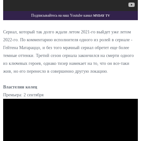
Myday TV
Подписывайтесь на наш Youtube канал
Сериал, который так долго ждали летом 2021-го выйдет уже летом
2022-го. По комментарию исполнителя одного из ролей в сериале -
Гейтена Матараццо, и без того мрачный сериал обретет еще более
темные оттенки. Третий сезон сериала закончился на смерти одного
из ключевых героев, однако тизер намекает на то, что он все-таки
жив, но его перенесло в совершенно другую локацию.
Властелин колец
Премьера: 2 сентября