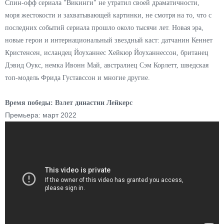
Спин-офф сериала "Викинги" не утратил своей драматичности,
моря жестокости и захватывающей картинки, не смотря на то, что с
последних событий сериала прошло около тысячи лет. Новая эра,
новые герои и интернациональный звездный каст: датчанин Кеннет
Кристенсен, исландец Йоуханнес Хейкюр Йоуханнессон, британец
Дэвид Оукс, немка Ивонн Май, австралиец Сэм Корлетт, шведская
топ-модель Фрида Густавссон и многие другие.
Время победы: Взлет династии Лейкерс
Премьера: март 2022