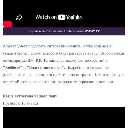
Myday TV
Подписывайтесь на наш Youtube канал
Amazon умеет подогреть интерес киноманов, и уже осенью мы
увидим сериал, сюжет которого будет развернут вокруг Второй эпохи
легендариума
Дж. Р.Р. Толкина,
за тысячу лет до событий в
"Хоббите"
и
"Властелине колец".
Подробности сериала не
разглашаются: известно, что на 5 сезонов потрачено $460млн, что уже
делает «Властелина колец» самым дорогим сериалом в истории.
Как я встретила вашего папу
Премьера: 18 января