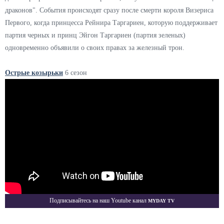
драконов". События происходят сразу после смерти короля Визериса
Первого, когда принцесса Рейнира Таргариен, которую поддерживает
партия черных и принц Эйгон Таргариен (партия зеленых)
одновременно объявили о своих правах за железный трон.
Острые козырьки
6 сезон
Myday TV
Подписывайтесь на наш Youtube канал