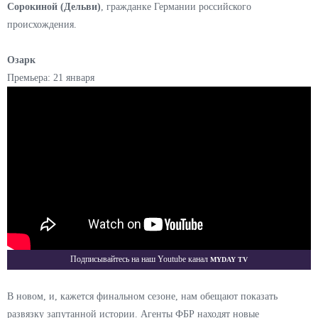
Сорокиной (Дельви)
, гражданке Германии российского
происхождения.
Озарк
Премьера: 21 января
Myday TV
Подписывайтесь на наш Youtube канал
В новом, и, кажется финальном сезоне, нам обещают показать
развязку запутанной истории. Агенты ФБР находят новые