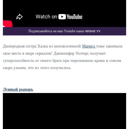
Myday TV
Подписывайтесь на наш Youtube канал
Двоюродная сестра Халка из киновселенной
Марвел
тоже завоевала
свое место в мире сериалов! Дженнифер Уолтерс получает
суперспособность от своего брата при переливании крови и совсем
скоро узнаем, что из этого получилось.
Лунный рыцарь