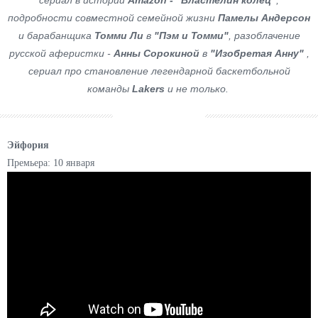
сериал в истории
Amazon - "Властелин колец"
,
подробности совместной семейной жизни
Памелы Андерсон
и барабанщика
Томми Ли
в
"Пэм и Томми"
, разоблачение
русской аферистки -
Анны Сорокиной
в
"Изобретая Анну"
,
сериал про становление легендарной баскетбольной
команды
Lakers
и не только.
Эйфория
Премьера: 10 января