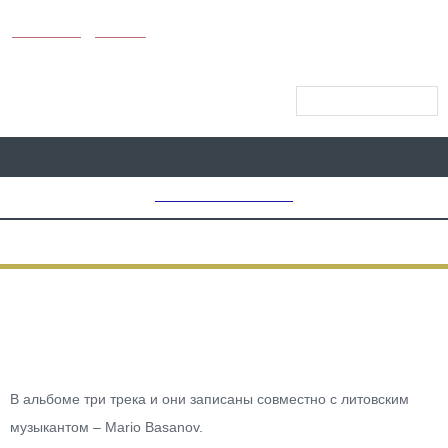
KUNUTUN
MYDAY
МЕНЮ САЙТА
MD CHOICE AWARDS
КОНЦЕРТЫ, ШОУ
Face to Face: Иван Дорн
Выпустил Новый EP
В альбоме три трека и они записаны совместно с литовским
музыкантом – Mario Basanov.